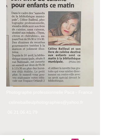
Photographe professionnelle Paca - France
celinebailleulphotographies@yahoo.fr
06.21.06.41.79